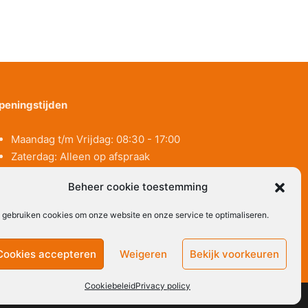
peningstijden
Maandag t/m Vrijdag:
08:30 - 17:00
Zaterdag: Alleen op afspraak
Zondag: Gesloten
Beheer cookie toestemming
j gebruiken cookies om onze website en onze service te optimaliseren.
Cookies accepteren
Weigeren
Bekijk voorkeuren
Cookiebeleid
Privacy policy
Copyright © 2026 Holl Souvenir & Klompen