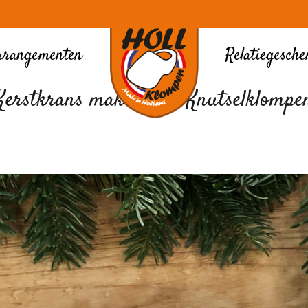
rrangementen
Relatiegesch
Kerstkrans maken met Knutselklompe
Holl Souvenir & Klompen