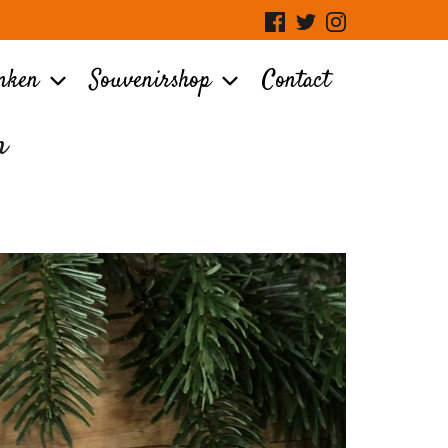
Facebook
Twitter
Instagram
enken
Souvenirshop
Contact
n