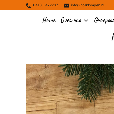
Skip
0413 - 472287
info@hollklompen.nl
to
content
Home
Over ons
Groepsa